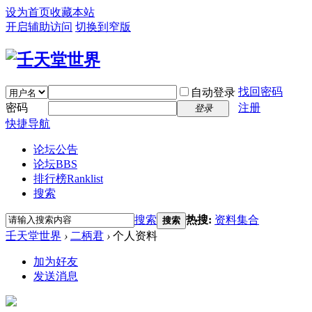
设为首页
收藏本站
开启辅助访问
切换到窄版
找回密码
自动登录
密码
注册
登录
快捷导航
论坛公告
论坛
BBS
排行榜
Ranklist
搜索
搜索
热搜:
资料集合
搜索
壬天堂世界
›
二柄君
›
个人资料
加为好友
发送消息