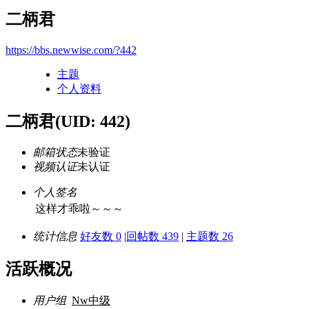
二柄君
https://bbs.newwise.com/?442
主题
个人资料
二柄君
(UID: 442)
邮箱状态
未验证
视频认证
未认证
个人签名
这样才乖啦～～～
统计信息
好友数 0
|
回帖数 439
|
主题数 26
活跃概况
用户组
Nw中级