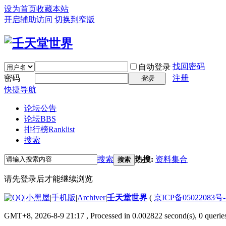
设为首页
收藏本站
开启辅助访问
切换到窄版
找回密码
自动登录
密码
注册
登录
快捷导航
论坛公告
论坛
BBS
排行榜
Ranklist
搜索
搜索
热搜:
资料集合
搜索
请先登录后才能继续浏览
|
小黑屋
|
手机版
|
Archiver
|
壬天堂世界
(
京ICP备05022083号
GMT+8, 2026-8-9 21:17
, Processed in 0.002822 second(s), 0 querie