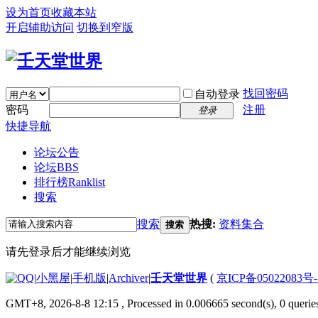
设为首页
收藏本站
开启辅助访问
切换到窄版
找回密码
自动登录
密码
注册
登录
快捷导航
论坛公告
论坛
BBS
排行榜
Ranklist
搜索
搜索
热搜:
资料集合
搜索
请先登录后才能继续浏览
|
小黑屋
|
手机版
|
Archiver
|
壬天堂世界
(
京ICP备05022083号
GMT+8, 2026-8-8 12:15
, Processed in 0.006665 second(s), 0 querie