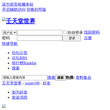
设为首页
收藏本站
开启辅助访问
切换到窄版
找回密码
自动登录
密码
注册
登录
快捷导航
论坛公告
论坛
BBS
排行榜
Ranklist
搜索
搜索
热搜:
资料集合
搜索
壬天堂世界
›
rooney99
›
好友
加为好友
发送消息