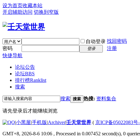
设为首页
收藏本站
开启辅助访问
切换到窄版
找回密码
自动登录
密码
注册
登录
快捷导航
论坛公告
论坛
BBS
排行榜
Ranklist
搜索
搜索
热搜:
资料集合
搜索
请先登录后才能继续浏览
|
小黑屋
|
手机版
|
Archiver
|
壬天堂世界
(
京ICP备05022083号
GMT+8, 2026-8-6 10:06
, Processed in 0.007452 second(s), 0 querie