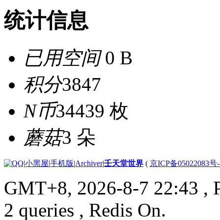
统计信息
已用空间
0 B
积分
3847
N币
34439 枚
蘑菇
3 朵
|
小黑屋
|
手机版
|
Archiver
|
壬天堂世界
(
京ICP备05022083号
GMT+8, 2026-8-7 22:43
, 
2 queries , Redis On.