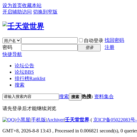
设为首页
收藏本站
开启辅助访问
切换到窄版
找回密码
自动登录
密码
注册
登录
快捷导航
论坛公告
论坛
BBS
排行榜
Ranklist
搜索
搜索
热搜:
资料集合
搜索
请先登录后才能继续浏览
|
小黑屋
|
手机版
|
Archiver
|
壬天堂世界
(
京ICP备05022083号
GMT+8, 2026-8-8 13:43
, Processed in 0.006821 second(s), 0 querie