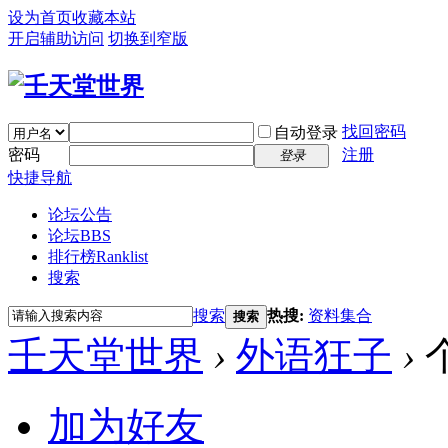
设为首页
收藏本站
开启辅助访问
切换到窄版
找回密码
自动登录
密码
注册
登录
快捷导航
论坛公告
论坛
BBS
排行榜
Ranklist
搜索
搜索
热搜:
资料集合
搜索
壬天堂世界
›
外语狂子
›
加为好友