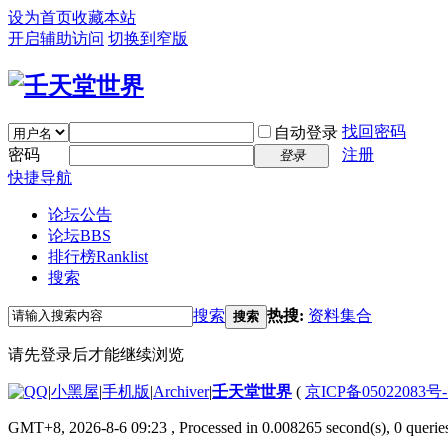
设为首页
收藏本站
开启辅助访问
切换到窄版
找回密码
自动登录
密码
注册
登录
快捷导航
论坛公告
论坛
BBS
排行榜
Ranklist
搜索
搜索
热搜:
资料集合
搜索
请先登录后才能继续浏览
|
小黑屋
|
手机版
|
Archiver
|
壬天堂世界
(
京ICP备05022083号
GMT+8, 2026-8-6 09:23
, Processed in 0.008265 second(s), 0 querie