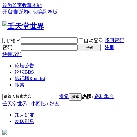
设为首页
收藏本站
开启辅助访问
切换到窄版
找回密码
自动登录
密码
注册
登录
快捷导航
论坛公告
论坛
BBS
排行榜
Ranklist
搜索
搜索
热搜:
资料集合
搜索
壬天堂世界
›
小回忆
›
好友
加为好友
发送消息