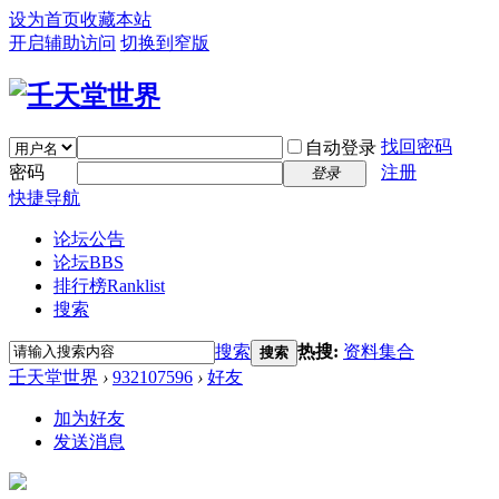
设为首页
收藏本站
开启辅助访问
切换到窄版
找回密码
自动登录
密码
注册
登录
快捷导航
论坛公告
论坛
BBS
排行榜
Ranklist
搜索
搜索
热搜:
资料集合
搜索
壬天堂世界
›
932107596
›
好友
加为好友
发送消息