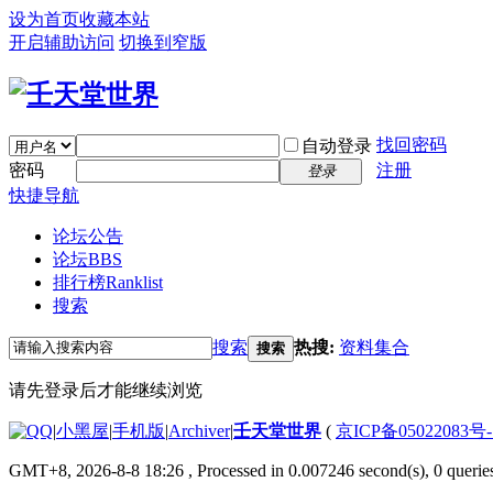
设为首页
收藏本站
开启辅助访问
切换到窄版
找回密码
自动登录
密码
注册
登录
快捷导航
论坛公告
论坛
BBS
排行榜
Ranklist
搜索
搜索
热搜:
资料集合
搜索
请先登录后才能继续浏览
|
小黑屋
|
手机版
|
Archiver
|
壬天堂世界
(
京ICP备05022083号
GMT+8, 2026-8-8 18:26
, Processed in 0.007246 second(s), 0 querie