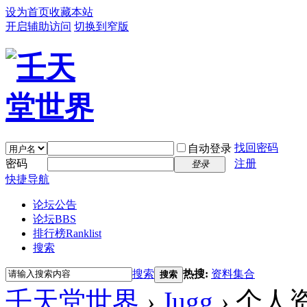
设为首页
收藏本站
开启辅助访问
切换到窄版
找回密码
自动登录
密码
注册
登录
快捷导航
论坛公告
论坛
BBS
排行榜
Ranklist
搜索
搜索
热搜:
资料集合
搜索
壬天堂世界
›
Jugg
›
个人