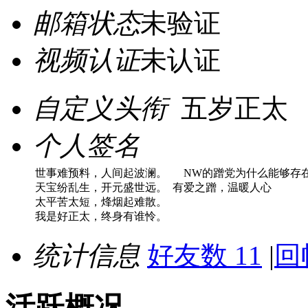
邮箱状态
未验证
视频认证
未认证
自定义头衔
五岁正太
个人签名
世事难预料，人间起波澜。 NW的蹭党为什么能够存
天宝纷乱生，开元盛世远。 有爱之蹭，温暖人心
太平苦太短，烽烟起难散。
我是好正太，终身有谁怜。
统计信息
好友数 11
|
回
活跃概况