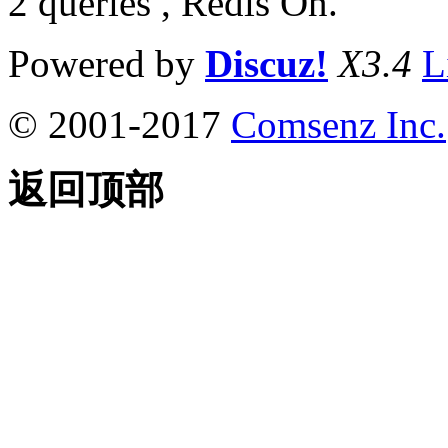
2 queries , Redis On.
Powered by
Discuz!
X3.4
L
© 2001-2017
Comsenz Inc.
返回顶部