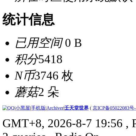
统计信息
已用空间
0 B
积分
5418
N币
3746 枚
蘑菇
2 朵
|
小黑屋
|
手机版
|
Archiver
|
壬天堂世界
(
京ICP备05022083号
GMT+8, 2026-8-7 19:56
, 