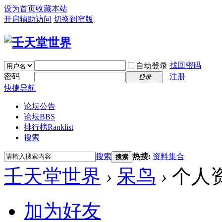
设为首页
收藏本站
开启辅助访问
切换到窄版
找回密码
自动登录
密码
注册
登录
快捷导航
论坛公告
论坛
BBS
排行榜
Ranklist
搜索
搜索
热搜:
资料集合
搜索
壬天堂世界
›
呆鸟
›
个人
加为好友