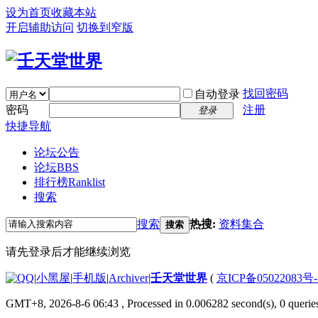
设为首页
收藏本站
开启辅助访问
切换到窄版
找回密码
自动登录
密码
注册
登录
快捷导航
论坛公告
论坛
BBS
排行榜
Ranklist
搜索
搜索
热搜:
资料集合
搜索
请先登录后才能继续浏览
|
小黑屋
|
手机版
|
Archiver
|
壬天堂世界
(
京ICP备05022083号
GMT+8, 2026-8-6 06:43
, Processed in 0.006282 second(s), 0 querie