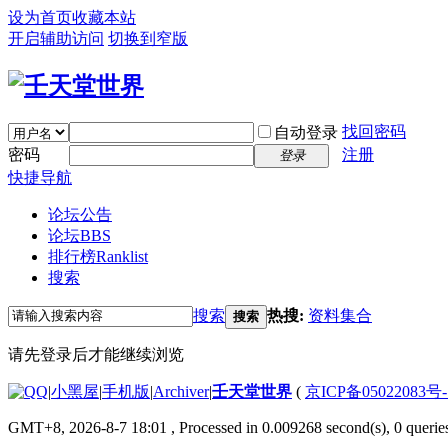
设为首页
收藏本站
开启辅助访问
切换到窄版
找回密码
自动登录
密码
注册
登录
快捷导航
论坛公告
论坛
BBS
排行榜
Ranklist
搜索
搜索
热搜:
资料集合
搜索
请先登录后才能继续浏览
|
小黑屋
|
手机版
|
Archiver
|
壬天堂世界
(
京ICP备05022083号
GMT+8, 2026-8-7 18:01
, Processed in 0.009268 second(s), 0 querie