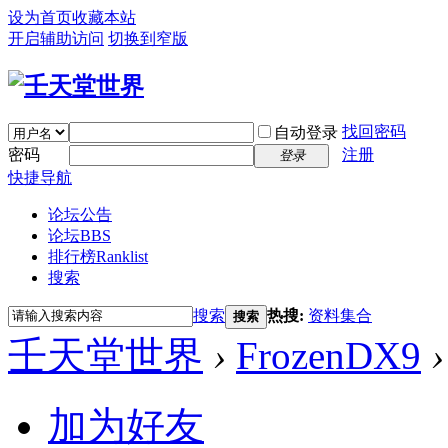
设为首页
收藏本站
开启辅助访问
切换到窄版
找回密码
自动登录
密码
注册
登录
快捷导航
论坛公告
论坛
BBS
排行榜
Ranklist
搜索
搜索
热搜:
资料集合
搜索
壬天堂世界
›
FrozenDX9
›
加为好友