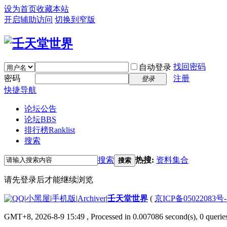
设为首页
收藏本站
开启辅助访问
切换到窄版
找回密码
自动登录
密码
注册
登录
快捷导航
论坛公告
论坛
BBS
排行榜
Ranklist
搜索
搜索
热搜:
资料集合
搜索
请先登录后才能继续浏览
|
小黑屋
|
手机版
|
Archiver
|
壬天堂世界
(
京ICP备05022083号
GMT+8, 2026-8-9 15:49
, Processed in 0.007086 second(s), 0 querie