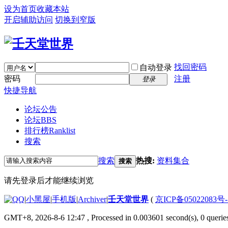
设为首页
收藏本站
开启辅助访问
切换到窄版
找回密码
自动登录
密码
注册
登录
快捷导航
论坛公告
论坛
BBS
排行榜
Ranklist
搜索
搜索
热搜:
资料集合
搜索
请先登录后才能继续浏览
|
小黑屋
|
手机版
|
Archiver
|
壬天堂世界
(
京ICP备05022083号
GMT+8, 2026-8-6 12:47
, Processed in 0.003601 second(s), 0 querie