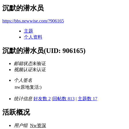
沉默的潜水员
https://bbs.newwise.com/?906165
主题
个人资料
沉默的潜水员
(UID: 906165)
邮箱状态
未验证
视频认证
未认证
个人签名
nw原地复活:)
统计信息
好友数 2
|
回帖数 813
|
主题数 17
活跃概况
用户组
Nw资深