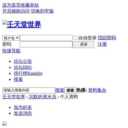
设为首页
收藏本站
开启辅助访问
切换到窄版
找回密码
自动登录
密码
注册
登录
快捷导航
论坛公告
论坛
BBS
排行榜
Ranklist
搜索
搜索
热搜:
资料集合
搜索
壬天堂世界
›
沉默的潜水员
›
个人资料
加为好友
发送消息