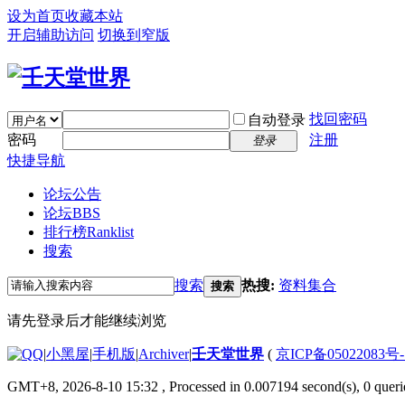
设为首页
收藏本站
开启辅助访问
切换到窄版
找回密码
自动登录
密码
注册
登录
快捷导航
论坛公告
论坛
BBS
排行榜
Ranklist
搜索
搜索
热搜:
资料集合
搜索
请先登录后才能继续浏览
|
小黑屋
|
手机版
|
Archiver
|
壬天堂世界
(
京ICP备05022083号
GMT+8, 2026-8-10 15:32
, Processed in 0.007194 second(s), 0 queri