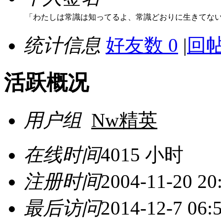
「わたしは常識は知ってるよ、常識どおりに生きてな
统计信息
好友数 0
|
回帖
活跃概况
用户组
Nw精英
在线时间
4015 小时
注册时间
2004-11-20 20
最后访问
2014-12-7 06: