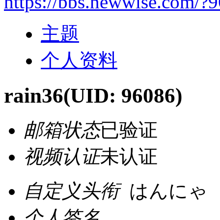
https://bbs.newwise.com/?
主题
个人资料
rain36
(UID: 96086)
邮箱状态
已验证
视频认证
未认证
自定义头衔
はんにゃ
个人签名