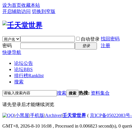
设为首页
收藏本站
开启辅助访问
切换到窄版
找回密码
自动登录
密码
注册
登录
快捷导航
论坛公告
论坛
BBS
排行榜
Ranklist
搜索
搜索
热搜:
资料集合
搜索
请先登录后才能继续浏览
|
小黑屋
|
手机版
|
Archiver
|
壬天堂世界
(
京ICP备05022083号
GMT+8, 2026-8-10 16:08
, Processed in 0.006823 second(s), 0 queri