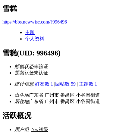
雪糕
https://bbs.newwise.com/?996496
主题
个人资料
雪糕
(UID: 996496)
邮箱状态
未验证
视频认证
未认证
统计信息
好友数 1
|
回帖数 59
|
主题数 1
出生地
广东省 广州市 番禺区 小谷围街道
居住地
广东省 广州市 番禺区 小谷围街道
活跃概况
用户组
Nw初级