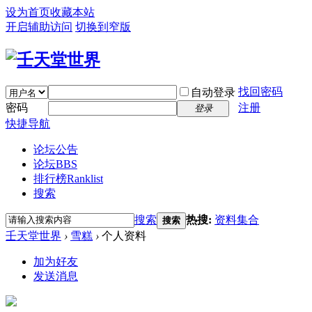
设为首页
收藏本站
开启辅助访问
切换到窄版
找回密码
自动登录
密码
注册
登录
快捷导航
论坛公告
论坛
BBS
排行榜
Ranklist
搜索
搜索
热搜:
资料集合
搜索
壬天堂世界
›
雪糕
›
个人资料
加为好友
发送消息