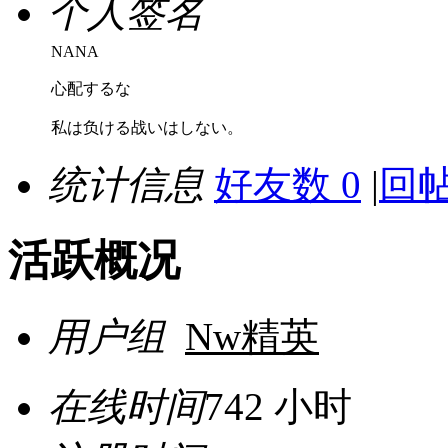
个人签名
NANA
心配するな
私は负ける战いはしない。
统计信息
好友数 0
|
回帖
活跃概况
用户组
Nw精英
在线时间
742 小时