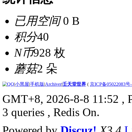
已用空间
0 B
积分
40
N币
928 枚
蘑菇
2 朵
|
小黑屋
|
手机版
|
Archiver
|
壬天堂世界
(
京ICP备05022083号
GMT+8, 2026-8-8 11:52
, 
3 queries , Redis On.
Powered by
Discuz!
X3.4
L