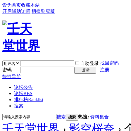
设为首页
收藏本站
开启辅助访问
切换到窄版
找回密码
自动登录
密码
注册
登录
快捷导航
论坛公告
论坛
BBS
排行榜
Ranklist
搜索
搜索
热搜:
资料集合
搜索
壬天堂世界
›
影空桜奈
›