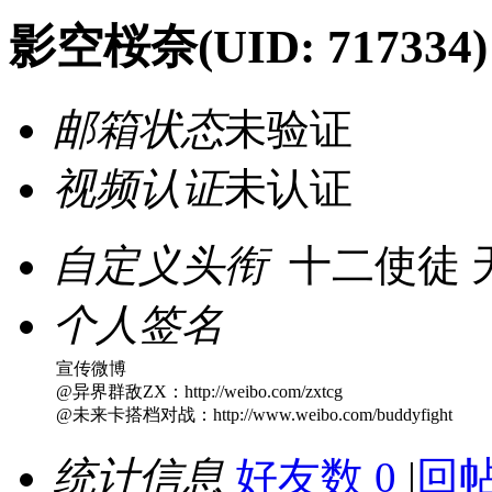
影空桜奈
(UID: 717334)
邮箱状态
未验证
视频认证
未认证
自定义头衔
十二使徒 
个人签名
宣传微博
@异界群敌ZX：http://weibo.com/zxtcg
@未来卡搭档对战：http://www.weibo.com/buddyfight
统计信息
好友数 0
|
回帖