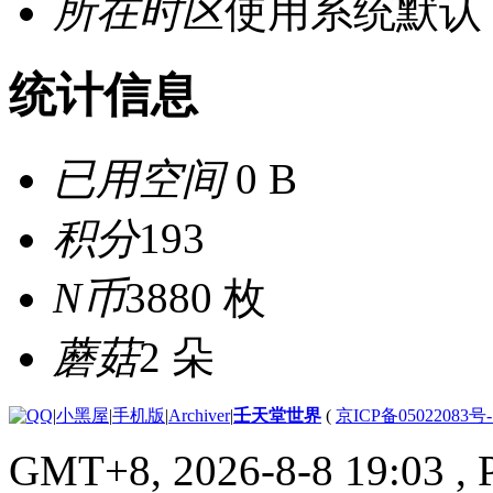
所在时区
使用系统默认
统计信息
已用空间
0 B
积分
193
N币
3880 枚
蘑菇
2 朵
|
小黑屋
|
手机版
|
Archiver
|
壬天堂世界
(
京ICP备05022083号
GMT+8, 2026-8-8 19:03
, 