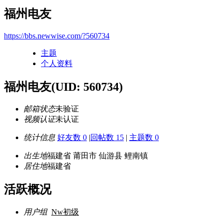
福州电友
https://bbs.newwise.com/?560734
主题
个人资料
福州电友
(UID: 560734)
邮箱状态
未验证
视频认证
未认证
统计信息
好友数 0
|
回帖数 15
|
主题数 0
出生地
福建省 莆田市 仙游县 鲤南镇
居住地
福建省
活跃概况
用户组
Nw初级