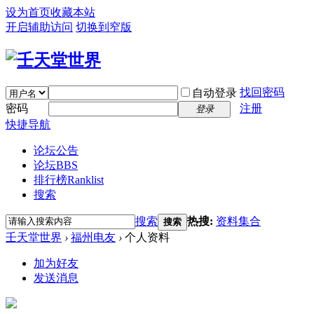
设为首页
收藏本站
开启辅助访问
切换到窄版
找回密码
自动登录
密码
注册
登录
快捷导航
论坛公告
论坛
BBS
排行榜
Ranklist
搜索
搜索
热搜:
资料集合
搜索
壬天堂世界
›
福州电友
›
个人资料
加为好友
发送消息