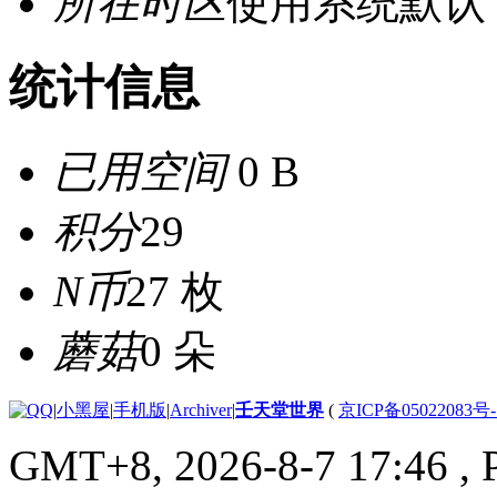
所在时区
使用系统默认
统计信息
已用空间
0 B
积分
29
N币
27 枚
蘑菇
0 朵
|
小黑屋
|
手机版
|
Archiver
|
壬天堂世界
(
京ICP备05022083号
GMT+8, 2026-8-7 17:46
, 