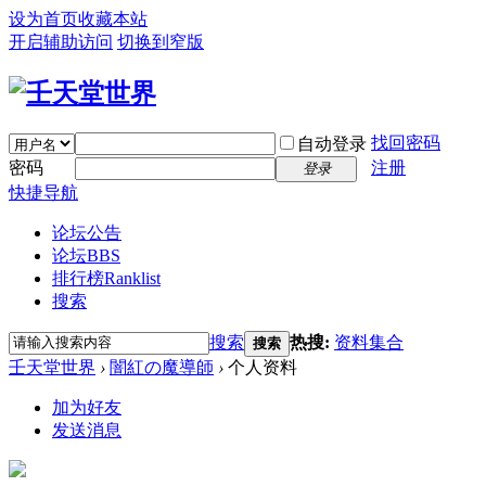
设为首页
收藏本站
开启辅助访问
切换到窄版
找回密码
自动登录
密码
注册
登录
快捷导航
论坛公告
论坛
BBS
排行榜
Ranklist
搜索
搜索
热搜:
资料集合
搜索
壬天堂世界
›
闇紅の魔導師
›
个人资料
加为好友
发送消息