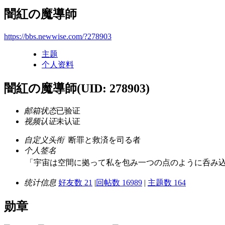
闇紅の魔導師
https://bbs.newwise.com/?278903
主题
个人资料
闇紅の魔導師
(UID: 278903)
邮箱状态
已验证
视频认证
未认证
自定义头衔
断罪と救済を司る者
个人签名
「宇宙は空間に拠って私を包み一つの点のように呑み
统计信息
好友数 21
|
回帖数 16989
|
主题数 164
勋章