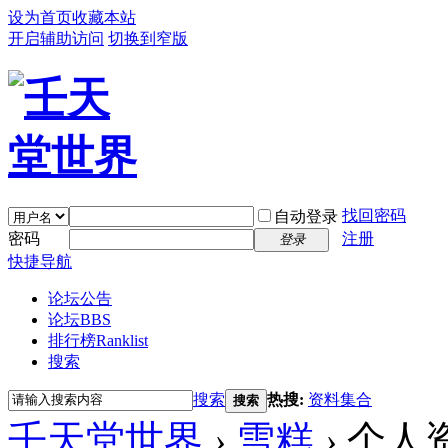
设为首页
收藏本站
开启辅助访问
切换到窄版
找回密码
自动登录
密码
注册
登录
快捷导航
论坛公告
论坛
BBS
排行榜
Ranklist
搜索
搜索
热搜:
资料集合
搜索
壬天堂世界
›
雪糕
›
个人