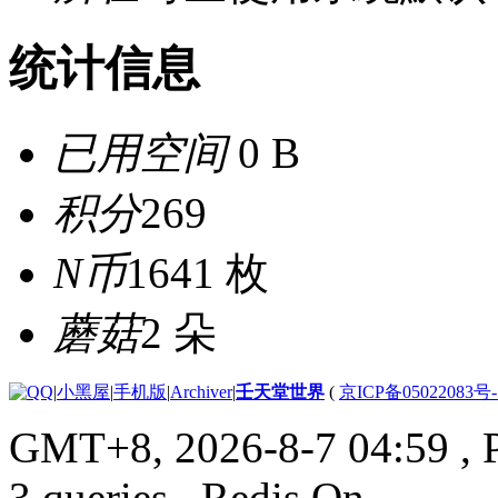
统计信息
已用空间
0 B
积分
269
N币
1641 枚
蘑菇
2 朵
|
小黑屋
|
手机版
|
Archiver
|
壬天堂世界
(
京ICP备05022083号
GMT+8, 2026-8-7 04:59
, 
3 queries , Redis On.