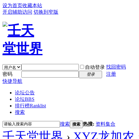
设为首页
收藏本站
开启辅助访问
切换到窄版
找回密码
自动登录
密码
注册
登录
快捷导航
论坛公告
论坛
BBS
排行榜
Ranklist
搜索
搜索
热搜:
资料集合
搜索
壬天堂世界
›
XYZ龙加农