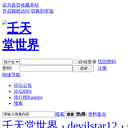
设为首页
收藏本站
开启辅助访问
切换到窄版
找回密码
自动登录
密码
注册
登录
快捷导航
论坛公告
论坛
BBS
排行榜
Ranklist
搜索
搜索
热搜:
资料集合
搜索
壬天堂世界
›
devilstar12
›