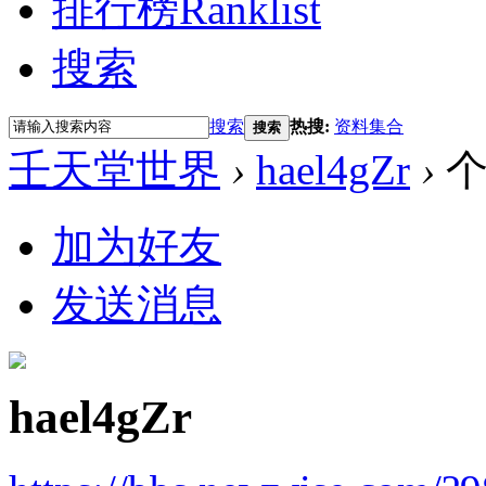
排行榜
Ranklist
搜索
搜索
热搜:
资料集合
搜索
壬天堂世界
›
hael4gZr
›
个
加为好友
发送消息
hael4gZr