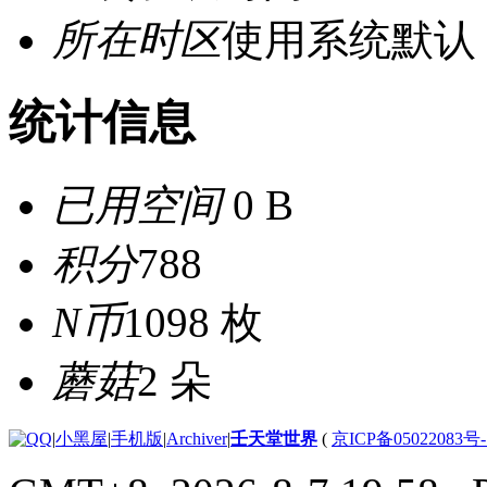
所在时区
使用系统默认
统计信息
已用空间
0 B
积分
788
N币
1098 枚
蘑菇
2 朵
|
小黑屋
|
手机版
|
Archiver
|
壬天堂世界
(
京ICP备05022083号