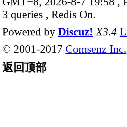
GMT+8, 2026-8-7 19:58
, 
3 queries , Redis On.
Powered by
Discuz!
X3.4
L
© 2001-2017
Comsenz Inc.
返回顶部