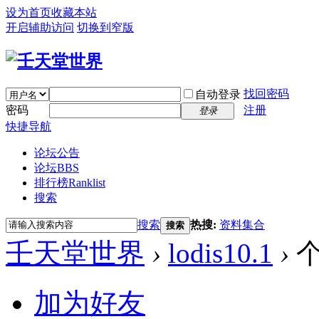
设为首页
收藏本站
开启辅助访问
切换到窄版
找回密码
自动登录
密码
注册
登录
快捷导航
论坛公告
论坛
BBS
排行榜
Ranklist
搜索
搜索
热搜:
资料集合
搜索
壬天堂世界
›
lodis10.1
›
个
加为好友