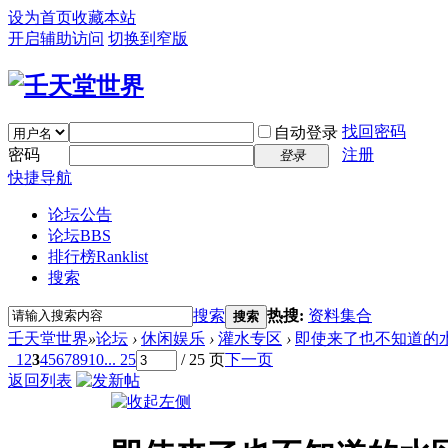
设为首页
收藏本站
开启辅助访问
切换到窄版
找回密码
自动登录
密码
注册
登录
快捷导航
论坛公告
论坛
BBS
排行榜
Ranklist
搜索
搜索
热搜:
资料集合
搜索
壬天堂世界
»
论坛
›
休闲娱乐
›
灌水专区
›
即使来了也不知道的水区
1
2
3
4
5
6
7
8
9
10
... 25
/ 25 页
下一页
返回列表