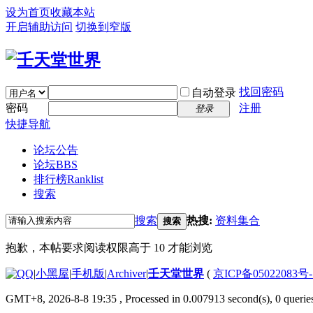
设为首页
收藏本站
开启辅助访问
切换到窄版
找回密码
自动登录
密码
注册
登录
快捷导航
论坛公告
论坛
BBS
排行榜
Ranklist
搜索
搜索
热搜:
资料集合
搜索
抱歉，本帖要求阅读权限高于 10 才能浏览
|
小黑屋
|
手机版
|
Archiver
|
壬天堂世界
(
京ICP备05022083号
GMT+8, 2026-8-8 19:35
, Processed in 0.007913 second(s), 0 querie