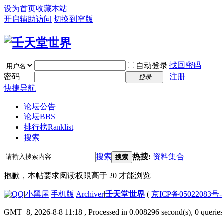
设为首页
收藏本站
开启辅助访问
切换到窄版
找回密码
自动登录
密码
注册
登录
快捷导航
论坛公告
论坛
BBS
排行榜
Ranklist
搜索
搜索
热搜:
资料集合
搜索
抱歉，本帖要求阅读权限高于 20 才能浏览
|
小黑屋
|
手机版
|
Archiver
|
壬天堂世界
(
京ICP备05022083号
GMT+8, 2026-8-8 11:18
, Processed in 0.008296 second(s), 0 querie