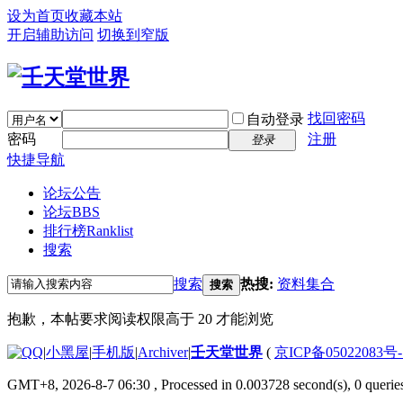
设为首页
收藏本站
开启辅助访问
切换到窄版
找回密码
自动登录
密码
注册
登录
快捷导航
论坛公告
论坛
BBS
排行榜
Ranklist
搜索
搜索
热搜:
资料集合
搜索
抱歉，本帖要求阅读权限高于 20 才能浏览
|
小黑屋
|
手机版
|
Archiver
|
壬天堂世界
(
京ICP备05022083号
GMT+8, 2026-8-7 06:30
, Processed in 0.003728 second(s), 0 querie