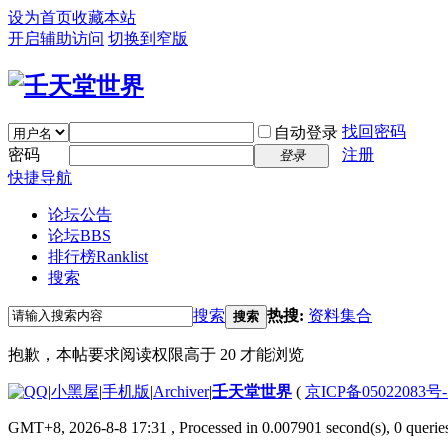
设为首页
收藏本站
开启辅助访问
切换到窄版
找回密码
自动登录
密码
注册
登录
快捷导航
论坛公告
论坛
BBS
排行榜
Ranklist
搜索
搜索
热搜:
资料集合
搜索
抱歉，本帖要求阅读权限高于 20 才能浏览
|
小黑屋
|
手机版
|
Archiver
|
壬天堂世界
(
京ICP备05022083号
GMT+8, 2026-8-8 17:31
, Processed in 0.007901 second(s), 0 querie