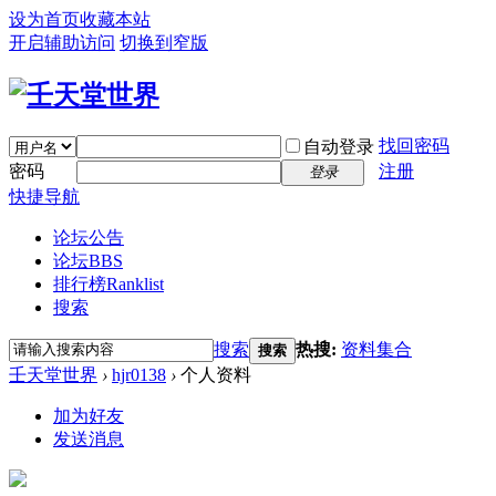
设为首页
收藏本站
开启辅助访问
切换到窄版
找回密码
自动登录
密码
注册
登录
快捷导航
论坛公告
论坛
BBS
排行榜
Ranklist
搜索
搜索
热搜:
资料集合
搜索
壬天堂世界
›
hjr0138
›
个人资料
加为好友
发送消息