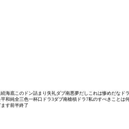
連続海底このドン詰まり失礼ダブ南悪夢だしこれは惨めだなドラ
平和純全三色一杯口ドラ3ダブ南槍槓ドラ7私のすべきことは
ぎます前半終了