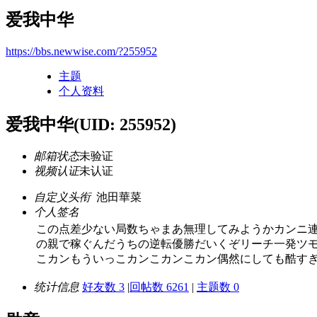
爱我中华
https://bbs.newwise.com/?255952
主题
个人资料
爱我中华
(UID: 255952)
邮箱状态
未验证
视频认证
未认证
自定义头衔
池田華菜
个人签名
この点差少ない局数ちゃまあ無理してみようかカンニ
の親で稼ぐんだうちの逆転優勝だいくぞリーチ一発ツモ
こカンもういっこカンこカンこカン偶然にしても酷す
统计信息
好友数 3
|
回帖数 6261
|
主题数 0