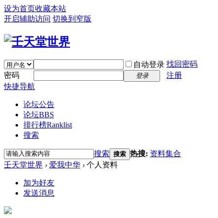
设为首页
收藏本站
开启辅助访问
切换到窄版
找回密码
自动登录
密码
注册
登录
快捷导航
论坛公告
论坛
BBS
排行榜
Ranklist
搜索
搜索
热搜:
资料集合
搜索
壬天堂世界
›
爱我中华
›
个人资料
加为好友
发送消息