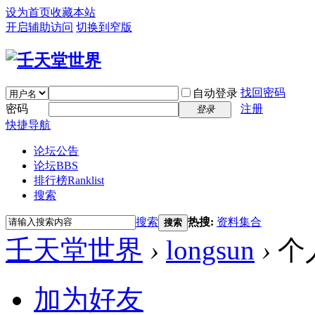
设为首页
收藏本站
开启辅助访问
切换到窄版
找回密码
自动登录
密码
注册
登录
快捷导航
论坛公告
论坛
BBS
排行榜
Ranklist
搜索
搜索
热搜:
资料集合
搜索
壬天堂世界
›
longsun
›
个
加为好友