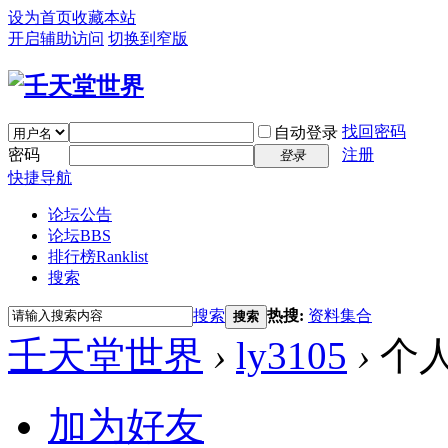
设为首页
收藏本站
开启辅助访问
切换到窄版
找回密码
自动登录
密码
注册
登录
快捷导航
论坛公告
论坛
BBS
排行榜
Ranklist
搜索
搜索
热搜:
资料集合
搜索
壬天堂世界
›
ly3105
›
个
加为好友