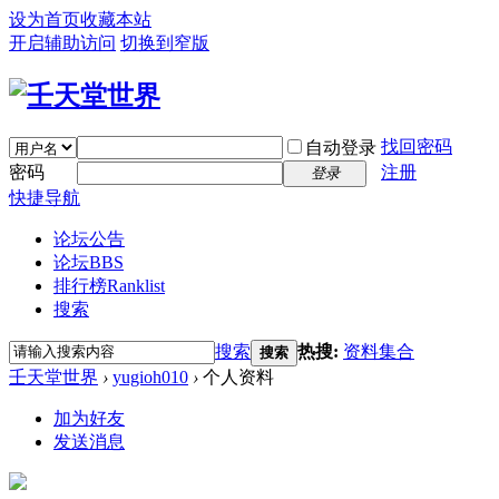
设为首页
收藏本站
开启辅助访问
切换到窄版
找回密码
自动登录
密码
注册
登录
快捷导航
论坛公告
论坛
BBS
排行榜
Ranklist
搜索
搜索
热搜:
资料集合
搜索
壬天堂世界
›
yugioh010
›
个人资料
加为好友
发送消息