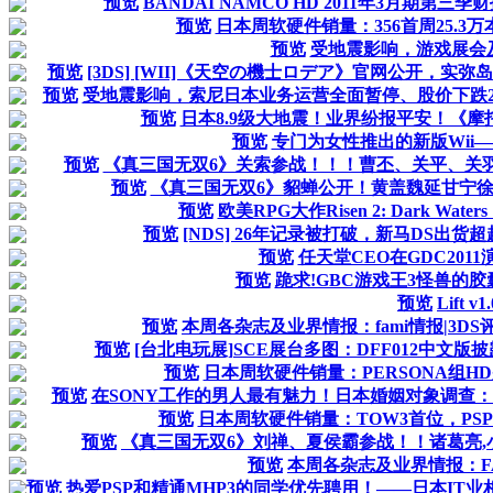
预览
BANDAI NAMCO HD 2011年3月期
预览
日本周软硬件销量：356首周25.3
预览
受地震影响，游戏展会
预览
[3DS] [WII]《天空の機士ロデア》官网公开，实
预览
受地震影响，索尼日本业务运营全面暂停、股价下跌2.
预览
日本8.9级大地震！业界纷报平安！《摩
预览
专门为女性推出的新版Wii——
预览
《真三国无双6》关索参战！！！曹丕、关平、关
预览
《真三国无双6》貂蝉公开！黄盖魏延甘宁徐晃
预览
欧美RPG大作Risen 2: Dark Wa
预览
[NDS] 26年记录被打破，新马DS出货
预览
任天堂CEO在GDC201
预览
跪求!GBC游戏王3怪兽的
预览
Lift v1.
预览
本周各杂志及业界情报：fami情报|3DS
预览
[台北电玩展]SCE展台多图：DFF012中文版披露
预览
日本周软硬件销量：PERSONA组HD
预览
在SONY工作的男人最有魅力！日本婚姻对象调查：S
预览
日本周软硬件销量：TOW3首位，PSP
预览
《真三国无双6》刘禅、夏侯霸参战！！诸葛亮,小
预览
本周各杂志及业界情报：FAM
预览
热爱PSP和精通MHP3的同学优先聘用！——日本IT