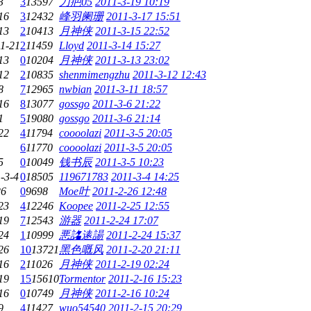
3
3
13597
刀疤05
2011-3-19 10:19
16
3
12432
峰羽阑珊
2011-3-17 15:51
13
2
10413
月神侠
2011-3-15 22:52
1-21
2
11459
Lloyd
2011-3-14 15:27
13
0
10204
月神侠
2011-3-13 23:02
12
2
10835
shenmimengzhu
2011-3-12 12:43
8
7
12965
nwbian
2011-3-11 18:57
16
8
13077
gossgo
2011-3-6 21:22
1
5
19080
gossgo
2011-3-6 21:14
22
4
11794
coooolazi
2011-3-5 20:05
6
11770
coooolazi
2011-3-5 20:05
5
0
10049
钱书辰
2011-3-5 10:23
-3-4
0
18505
119671783
2011-3-4 14:25
26
0
9698
Moe叶
2011-2-26 12:48
23
4
12246
Koopee
2011-2-25 12:55
19
7
12543
游器
2011-2-24 17:07
24
1
10999
悪詺逺諹
2011-2-24 15:37
26
10
13721
黑色嘅风
2011-2-20 21:11
16
2
11026
月神侠
2011-2-19 02:24
19
15
15610
Tormentor
2011-2-16 15:23
16
0
10749
月神侠
2011-2-16 10:24
9
4
11427
wuo54540
2011-2-15 20:29