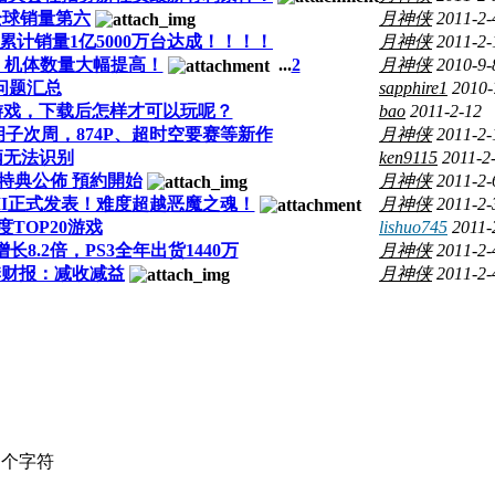
全球销量第六
月神侠
2011-2-
2全世界累计销量1亿5000万台达成！！！！
月神侠
2011-2-
！机体数量大幅提高！
...
2
月神侠
2010-9-
问题汇总
sapphire1
2010-
O》游戏，下载后怎样才可以玩呢？
bao
2011-2-12
子次周，874P、超时空要赛等新作
月神侠
2011-2-
手柄无法识别
ken9115
2011-2
日&特典公佈 預約開始
月神侠
2011-2-
AMI正式发表！难度超越恶魔之魂！
月神侠
2011-2-
0年度TOP20游戏
lishuo745
2011-
8.2倍，PS3全年出货1440万
月神侠
2011-2-
第三季财报：减收减益
月神侠
2011-2-
个字符