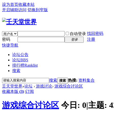
设为首页
收藏本站
开启辅助访问
切换到窄版
找回密码
自动登录
密码
注册
登录
快捷导航
论坛公告
论坛
BBS
排行榜
Ranklist
搜索
搜索
热搜:
资料集合
搜索
壬天堂世界
»
论坛
›
游戏讨论
›
游戏综合讨论区
收藏本版
(
3
)
|
订阅
游戏综合讨论区
今日:
0
|
主题:
4