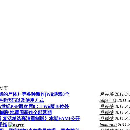
发表
我的尸体》等各种新作|Wii游戏0个
月神侠
2011-3-
金手指代码以及使用方式
Super_M
2011-
世纪PSP版次席8：1 Wii版10位外
月神侠
2011-3-
6蝉联 地震周新作全部延期
月神侠
2011-3-
master版|复活精选高清重制版》本期FAMI公开
月神侠
2011-3-
手指
lmktaooo
2011-