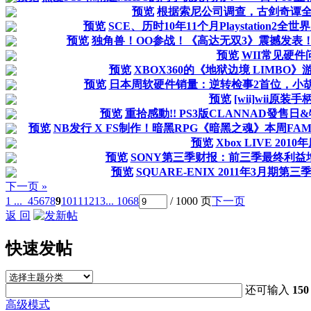
预览
根据索尼公司调查，古剑奇谭
预览
SCE、历时10年11个月Playstation
预览
独角兽！OO参战！《高达无双3》震撼发表
预览
WII常见硬件
预览
XBOX360的《地狱边境 LIMB
预览
日本周软硬件销量：逆转检事2首位，小胡
预览
[wii]wii原装
预览
重拾感動!! PS3版CLANNAD發售
预览
NB发行 X FS制作！暗黑RPG《暗黑之魂》本周F
预览
Xbox LIVE 201
预览
SONY第三季财报：前三季最终利益增长
预览
SQUARE-ENIX 2011年3月期
下一页 »
1 ...
4
5
6
7
8
9
10
11
12
13
... 1068
/ 1000 页
下一页
返 回
快速发帖
还可输入
150
高级模式