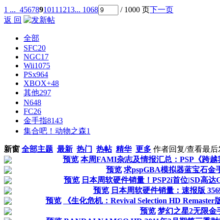
1 ...
4
5
6
7
8
9
10
11
12
13
... 1068
/ 1000 页
下一页
返 回
全部
SFC
20
NGC
17
Wii
1075
PSx
964
XBOX+
48
其他
297
N64
8
FC
26
金手指
8143
集合吧！动物之森
1
新窗
全部主题
最新
热门
热帖
精华
更多
作者
回复/查看
最后
预览
本周FAMI杂志及情报汇总：PSP《跨越
预览
求pspGBA模拟器蓝宝石
预览
日本周软硬件销量！PSP2i首位|SD高达G
预览
日本周软硬件销量：速报版 35
预览
《生化危机：Revival Selection HD Re
预览
梦幻之星2无限金