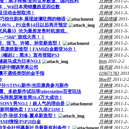
第三季财报：黑字转换|走向世界败退、国内胜利
月神侠
2011-2-
万本，Wii日本周销量跌至四位数
月神侠
2011-3-
及活动全部取消！
月神侠
2011-3-
弥岛巧担任剧本 展现波澜壮阔的物语
紫晶情缘
2011-
06%，PS业务14日以后再开预定
月神侠
2011-3-
托风暴3》沦为最差发售时机游戏。
月神侠
2011-3-
“Shii” 游戏大亮！！
月神侠
2011-3-
羽、张飞、许褚、孙坚新造型！
月神侠
2011-2-
庞统新造型！FAMI白金殿堂36分！
月神侠
2011-3-
ters（崛起2：黑水）宣布登陆PS3
月神侠
2011-2-
超越超马成为日本NO.1
fmm
2011-2-2
1演讲中嘲讽苹果公司
钱书辰
2011-3-
胶囊不遇怪类型的金手指
119671783
2011
0
Moe叶
2011-2-
评分|STING新作|光田康典参与新作
月神侠
2011-2-
、多款新作试玩等|playstation百变玩法
月神侠
2011-2-
头阵凯瑟琳首周16.4万大成功！
月神侠
2011-2-
ONY男NO.1！超人气的理由是
月神侠
2011-1-
新同捆热卖！Z53Z九倍Z53M！
月神侠
2011-2-
乔,张郃,刘备,董卓新造型！
月神侠
2011-1-
I情报|PSP2I白金
月神侠
2011-2-
业相关会社招募新社员最新有利条件！
月神侠
2011-2-